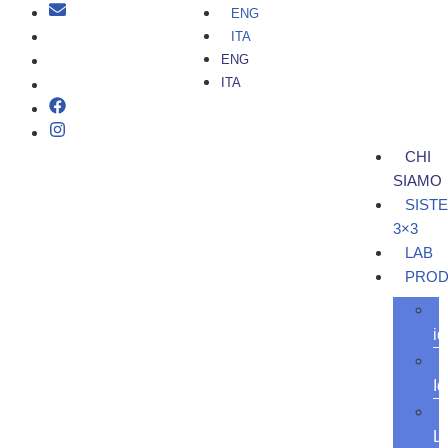
ENG
ITA
ENG
ITA
CHI
SIAMO
SIST
3×3
LAB
PROD
id
Id
L